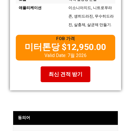
애플리케이션
이소니아지드, 니트로푸라
존, 생히드라진, 무수히드라
진, 살충제, 살균제 만들기.
FOB 가격
미터톤당 $12,950.00
Valid Date: 7월 2026
최신 견적 받기
동의어