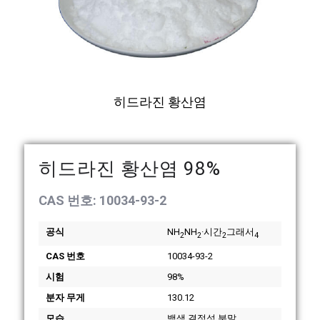
히드라진 황산염
히드라진 황산염 98%
CAS 번호: 10034-93-2
공식
NH
NH
·시간
그래서
2
2
2
4
CAS 번호
10034-93-2
시험
98%
분자 무게
130.12
모습
백색 결정성 분말