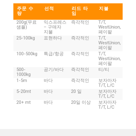
주문 수
선적
리드 타
지불
량
임
200g(무료
익스프레스
즉각적인
T/T,
샘플)
– 구매자
WestUnion,
지불
페이팔
25-100kg
표현하다
즉각적인
T/T,
WestUnion,
페이팔
100-500kg
특급/항공
즉각적인
T/T,
WestUnion,
페이팔
500-
공기/바다
즉각적인
티/티
1000kg
1-5m
바다
즉각적인
보자마자
T/T, L/C
5-20mt
바다
20 일
보자마자
T/T, L/C
20+ mt
바다
20일 이상
보자마자
T/T, L/C