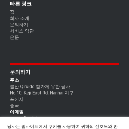
빠른 링크
집
회사 소개
문의하기
서비스 약관
은둔
문의하기
주소
불산 Qiruide 첨가제 유한 공사
No.10, Keji East Rd, Nanhai 지구
포산시
중국
이메일
export@qrdchem.com
전화 및 Whatsapp(위챗)
당사는 웹사이트에서 쿠키를 사용하여 귀하의 선호도와 반