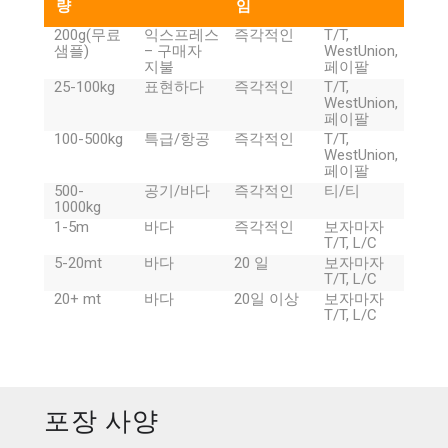
량
임
200g(무료
익스프레스
즉각적인
T/T,
샘플)
– 구매자
WestUnion,
지불
페이팔
25-100kg
표현하다
즉각적인
T/T,
WestUnion,
페이팔
100-500kg
특급/항공
즉각적인
T/T,
WestUnion,
페이팔
500-
공기/바다
즉각적인
티/티
1000kg
1-5m
바다
즉각적인
보자마자
T/T, L/C
5-20mt
바다
20 일
보자마자
T/T, L/C
20+ mt
바다
20일 이상
보자마자
T/T, L/C
포장 사양